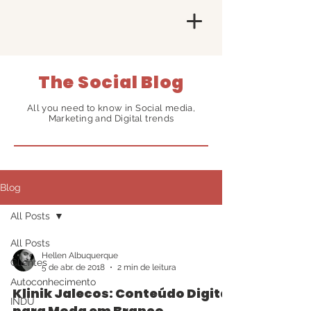
The Social Blog
All you need to know in Social media,
Marketing and Digital trends
Blog
All Posts
All Posts
Hellen Albuquerque
Clientes
5 de abr. de 2018
2 min de leitura
Autoconhecimento
Klinik Jalecos: Conteúdo Digital
INDU
para Moda em Branco