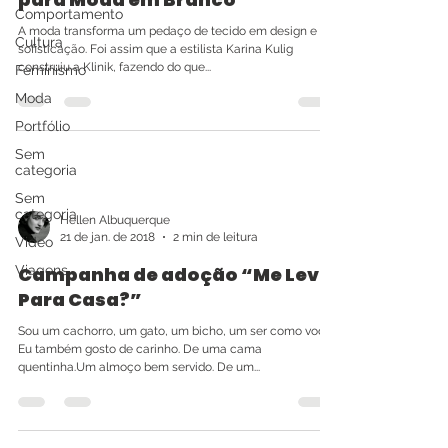
Comportamento
A moda transforma um pedaço de tecido em design e
Cultura
sofisticação. Foi assim que a estilista Karina Kulig
construiu a Klinik, fazendo do que...
Feminismo
Moda
Portfólio
Sem
categoria
Sem
categoria
Hellen Albuquerque
21 de jan. de 2018
2 min de leitura
Video
Viagens
Campanha de adoção “Me Leva
Para Casa?”
Sou um cachorro, um gato, um bicho, um ser como você.
Eu também gosto de carinho. De uma cama
quentinha.Um almoço bem servido. De um...