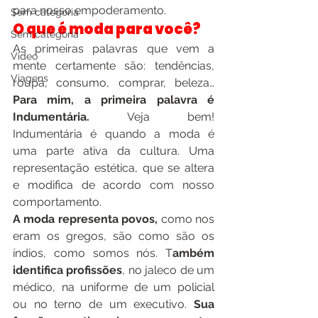
para nosso empoderamento.
Sem categoria
O que é moda para você?
Sem categoria
As primeiras palavras que vem a 
Video
mente certamente são: tendências, 
Viagens
roupa, consumo, comprar, beleza… 
Para mim, a primeira palavra é 
Indumentária.
 Veja bem! 
Indumentária é quando a moda é 
uma parte ativa da cultura. Uma 
representação estética, que se altera 
e modifica de acordo com nosso 
comportamento.
A moda representa povos,
 como nos 
eram os gregos, são como são os 
índios, como somos nós. T
ambém 
identifica profissões
, no jaleco de um 
médico, na uniforme de um policial 
ou no terno de um executivo. 
Sua 