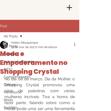
Post
All Posts
Hellen Albuquerque
All Posts
15 de mar. de 2017
2 min de leitura
Moda e
Clientes
Empoderamento no
Autoconhecimento
Shopping Crystal
INDU
Comportamento
No dia 08 de março, Dia da Mulher, o 
Cultura
Shopping Crystal 
promoveu uma 
série de palestras com várias 
Feminismo
mulheres incríveis. Tive a honra de 
Moda
fazer parte, falando sobre como a 
Portfólio
moda pode uma ser uma ferramenta 