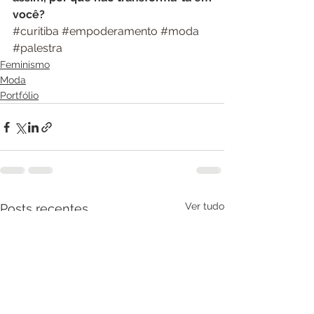
você?
#curitiba
#empoderamento
#moda
#palestra
Feminismo
Moda
Portfólio
Ver tudo
Posts recentes