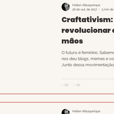
Hellen Albuquerque
26 de out. de 2017
3 min de 
Craftativism:
revolucionar 
mãos
O futuro é feminino. Sabem
nos deu blogs, memes e vo
Junto dessa movimentação.
Hellen Albuquerque