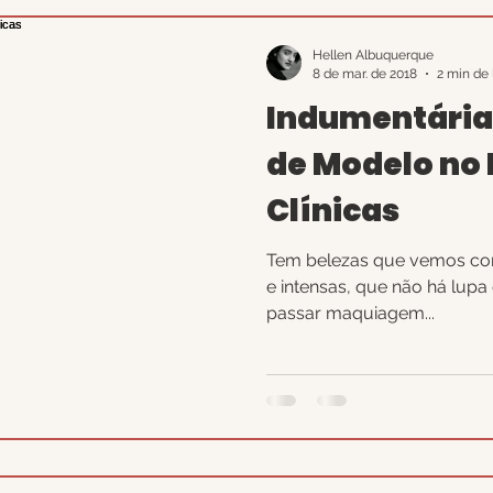
oria
Sem categoria
Video
Viagen
Hellen Albuquerque
8 de mar. de 2018
2 min de 
Indumentária 
de Modelo no 
Clínicas
Tem belezas que vemos com
e intensas, que não há lupa
passar maquiagem...