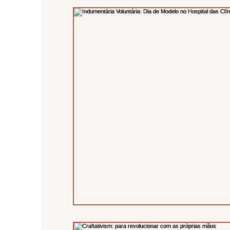
Moda
Portfólio
Sem categ