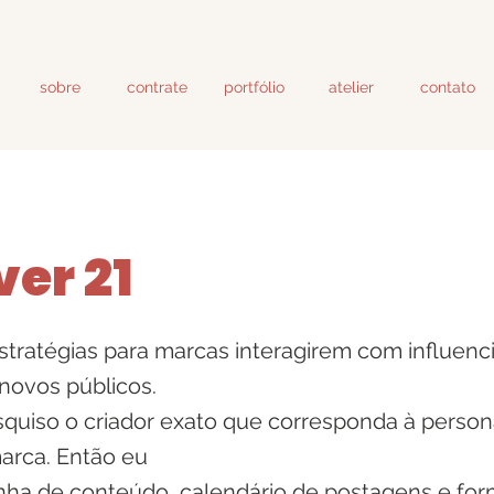
sobre
contrate
portfólio
atelier
contato
ver 21
tratégias para marcas interagirem com influenc
novos públicos.
squiso o criador exato que corresponda à person
arca. Então eu
inha de conteúdo, calendário de postagens e for