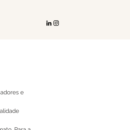
iadores e
alidade
mato. Para a