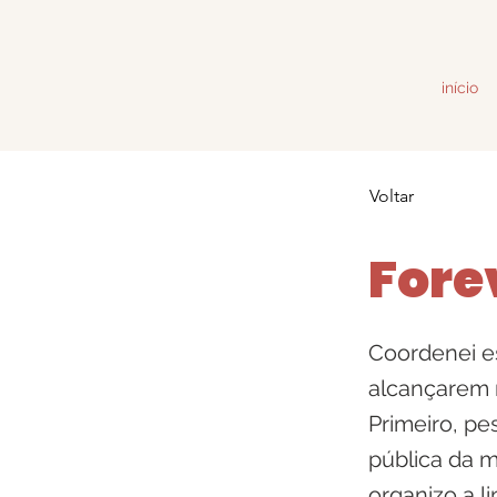
início
Voltar
Fore
Coordenei es
alcançarem 
Primeiro, pe
pública da m
organizo a l