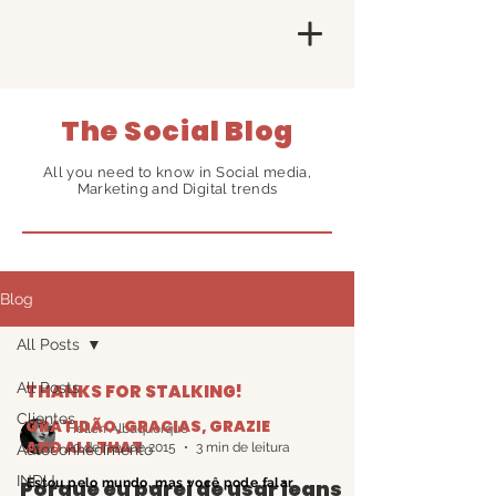
The Social Blog
All you need to know in Social media,
Marketing and Digital trends
Blog
All Posts
All Posts
THANKS FOR STALKING!
Clientes
GRATIDÃO, GRACIAS, GRAZIE
Hellen Albuquerque
AND ALL THAT
20 de nov. de 2015
3 min de leitura
Autoconhecimento
INDU
Porque eu parei de usar jeans
Estou pelo mundo, mas você pode falar