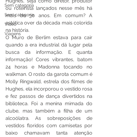
Hughes, seja como diretor, produtor 
Sem categoria
ou roteirista lançados nesse mês há 
Sem categoria
mais de 30 anos. Em comum? A 
estética over da década mais colorida 
Video
na história.
Viagens
O Muro de Berlim estava para cair 
quando a era industrial dá lugar pela 
busca da informação. E quanta 
informação! Cores vibrantes, batom 
24 horas e Madonna tocando no 
walkman. O rosto da garota comum é 
Molly Ringwald, estrela dos filmes de 
Hughes, ela incorporou o vestido rosa 
e fez passos de dança divertidos na 
biblioteca. Foi a menina mimada do 
clube, mas também a filha de um 
alcoólatra. As sobreposições de 
vestidos floridos com camisetas por 
baixo chamavam tanta atenção 