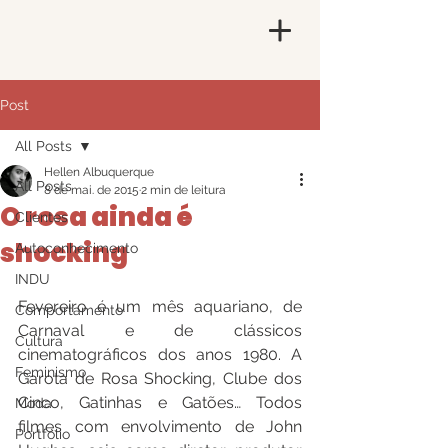
Post
All Posts
Hellen Albuquerque
All Posts
8 de mai. de 2015
2 min de leitura
O rosa ainda é
Clientes
shocking
Autoconhecimento
INDU
Fevereiro é um mês aquariano, de 
Comportamento
Carnaval e de clássicos 
Cultura
cinematográficos dos anos 1980. A 
Feminismo
Garota de Rosa Shocking, Clube dos 
Cinco, Gatinhas e Gatões… Todos 
Moda
filmes com envolvimento de John 
Portfólio