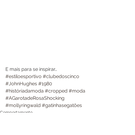
E mais para se inspirar…
#estiloesportivo
#clubedoscinco
#JohnHughes
#1980
#históriadamoda
#cropped
#moda
#AGarotadeRosaShocking
#mollyringwald
#gatinhasegatões
Comportamento
Cultura
Moda