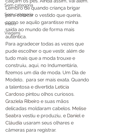
calçam os pés. Ainda assim, vai além. 
Sem categoria
Lembro de quando criança brigar 
Sem categoria
para colocar o vestido que queria, 
como se aquilo garantisse minha 
Video
saída ao mundo de forma mais 
Viagens
autêntica.
Para agradecer todas as vezes que 
pude escolher o que vestir, além de 
tudo mais que a moda trouxe e 
construiu, aqui, no Indumentária, 
fizemos um dia de moda. Um Dia de 
Modelo,  para ser mais exata. Quando 
a talentosa e divertida 
Letícia 
Cardoso
 pintou olhos curiosos. 
Graziela Ribeiro
 e suas mãos 
delicadas moldaram cabelos. 
Melise 
Seabra 
vestiu e produziu, e
 Danie
l e 
Cláudia
 usaram seus olhares e 
câmeras para registrar. 