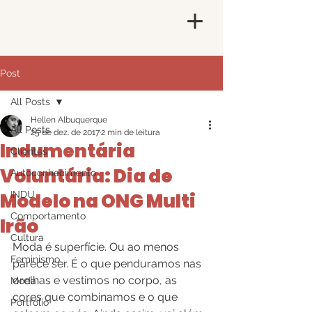
Post
All Posts
Hellen Albuquerque
All Posts
25 de dez. de 2017
2 min de leitura
Indumentária
Clientes
Voluntária: Dia de
Autoconhecimento
Modelo na ONG Multi
INDU
Comportamento
Irão
Cultura
Moda é superfície. Ou ao menos 
Feminismo
parece ser. É o que penduramos nas 
orelhas e vestimos no corpo, as 
Moda
cores que combinamos e o que 
Portfólio