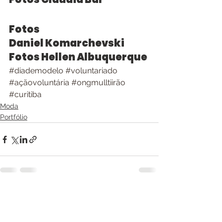
Fotos 
Daniel Komarchevski
Fotos Hellen Albuquerque
#diademodelo
#voluntariado
#açãovoluntária
#ongmulltiirão
#curitiba
Moda
Portfólio
Ver tudo
Posts recentes