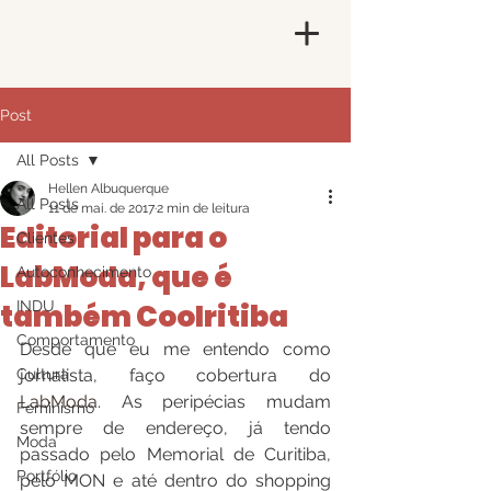
Post
All Posts
Hellen Albuquerque
All Posts
11 de mai. de 2017
2 min de leitura
Editorial para o
Clientes
LabModa, que é
Autoconhecimento
também Coolritiba
INDU
Comportamento
Desde que eu me entendo como 
Cultura
jornalista, faço cobertura do
LabModa
. As peripécias mudam 
Feminismo
sempre de endereço, já tendo 
Moda
passado pelo Memorial de Curitiba, 
Portfólio
pelo MON e até dentro do shopping 