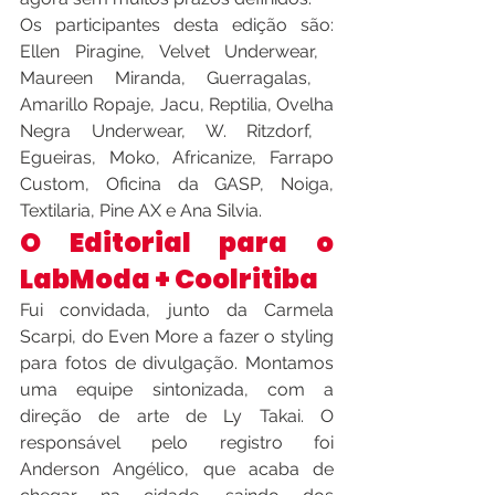
Os participantes desta edição são: 
Ellen Piragine, Velvet Underwear​, ​
Maureen Miranda​, ​Guerragalas​, ​
Amarillo Ropaj​e, ​Jacu​, ​Reptilia, ​Ovelha 
Negra Underwear​, ​W. Ritzdorf​, ​
Egueiras​, ​Moko​, ​Africanize​, ​Farrapo 
Custom​, ​Oficina da GASP​, ​Noiga​, 
Textilaria, Pine AX e ​Ana Silvia.
O Editorial para o 
LabModa + Coolritiba
Fui convidada, junto da Carmela 
Scarpi, do Even More a fazer o styling 
para fotos de divulgação. Montamos 
uma equipe sintonizada, com a 
direção de arte de Ly Takai. O 
responsável pelo registro foi 
Anderson Angélico, que acaba de 