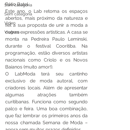
Pátio Batel.
Sem categoria
Este ano, o Lab retoma os espaços 
Sem categoria
abertos, mais próximo da natureza e 
Video
fiel a sua proposta de unir a moda a 
outras expressões artísticas. A casa se 
Viagens
monta na Pedreira Paulo Leminski, 
durante o festival Cooritiba. Na 
programação, estão diversos artistas 
nacionais como Criolo e os Novos 
Baianos (muito amor!). 
O LabModa terá seu cantinho 
exclusivo de moda autoral, com 
criadores locais. Além de apresentar 
algumas atrações também 
curitibanas. Funciona como segundo 
palco e feira. Uma boa combinação, 
que faz lembrar os primeiros anos da 
nossa chamada Semana de Moda – 
agora sem muitos prazos definidos. 