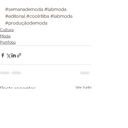
#semanademoda
#labmoda
#editorial
#coolritiba
#labmoda
#produçãodemoda
Cultura
Moda
Portfólio
Ver tudo
Posts recentes